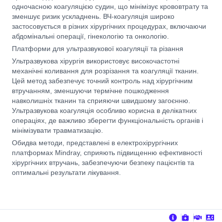
одночасною коагуляцією судин, що мінімізує крововтрату та
зменшує ризик ускладнень. ВЧ-коагуляція широко
застосовується в різних хірургічних процедурах, включаючи
абдомінальні операції, гінекологію та онкологію.
Платформи для ультразвукової коагуляції та різання
Ультразвукова хірургія використовує високочастотні
механічні коливання для розрізання та коагуляції тканин.
Цей метод забезпечує точний контроль над хірургічним
втручанням, зменшуючи термічне пошкодження
навколишніх тканин та сприяючи швидшому загоєнню.
Ультразвукова коагуляція особливо корисна в делікатних
операціях, де важливо зберегти функціональність органів і
мінімізувати травматизацію.
Обидва методи, представлені в електрохірургічних
платформах Mindray, сприяють підвищенню ефективності
хірургічних втручань, забезпечуючи безпеку пацієнтів та
оптимальні результати лікування.