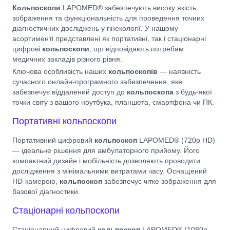
Кольпоскопи
LAPOMED® забезпечують високу якість
зображення та функціональність для проведення точних
діагностичних досліджень у гінекології. У нашому
асортименті представлені як портативні, так і стаціонарні
цифрові
кольпоскопи
, що відповідають потребам
медичних закладів різного рівня.
Ключова особливість наших
кольпоскопів
— наявність
сучасного онлайн-програмного забезпечення, яке
забезпечує віддалений доступ до
кольпоскопа
з будь-якої
точки світу з вашого ноутбука, планшета, смартфона чи ПК.
Портативні кольпоскопи
Портативний цифровий
кольпоскоп
LAPOMED® (720p HD)
— ідеальне рішення для амбулаторного прийому. Його
компактний дизайн і мобільність дозволяють проводити
дослідження з мінімальними витратами часу. Оснащений
HD-камерою,
кольпоскоп
забезпечує чітке зображення для
базової діагностики.
Стаціонарні кольпоскопи
Стаціонарний цифровий
кольпоскоп
LAPOMED® (1080p