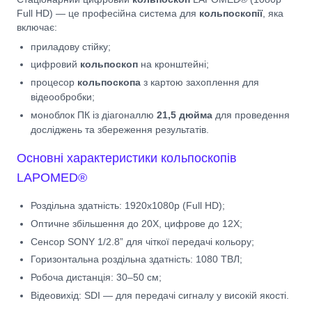
Full HD) — це професійна система для
кольпоскопії
, яка
включає:
приладову стійку;
цифровий
кольпоскоп
на кронштейні;
процесор
кольпоскопа
з картою захоплення для
відеообробки;
моноблок ПК із діагоналлю
21,5 дюйма
для проведення
досліджень та збереження результатів.
Основні характеристики кольпоскопів
LAPOMED®
Роздільна здатність: 1920x1080p (Full HD);
Оптичне збільшення до 20Х, цифрове до 12Х;
Сенсор SONY 1/2.8” для чіткої передачі кольору;
Горизонтальна роздільна здатність: 1080 ТВЛ;
Робоча дистанція: 30–50 см;
Відеовихід: SDI — для передачі сигналу у високій якості.