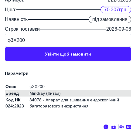
Ціна:
70 307
грн.
Наявність
під замовлення
Строк поставки
2026-09-06
φ3X200
Увійти щоб замовити
Опис
φ3X200
Бренд
Mindray (Китай)
Код НК
34078 - Апарат для зшивання ендоскопічний
024:2023
багаторазового використання