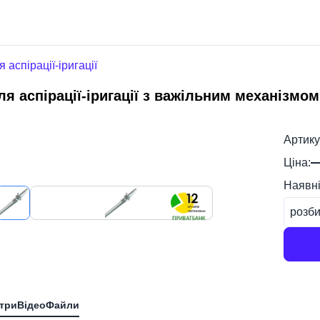
 аспірації-іригації
ля аспірації-іригації з важільним механізмом
Артику
Ціна:
Наявні
розби