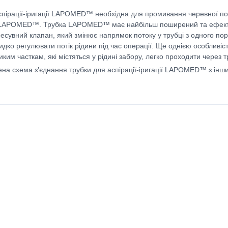
спірації-іригації LAPOMED™ необхідна для промивання черевної по
 LAPOMED™. Трубка LAPOMED™ має найбільш поширений та ефективн
ресувний клапан, який змінює напрямок потоку у трубці з одного по
идко регулювати потік рідини під час операції. Ще однією особливіс
ким часткам, які містяться у рідині забору, легко проходити через тр
на схема з’єднання трубки для аспірації-іригації LAPOMED™ з ін