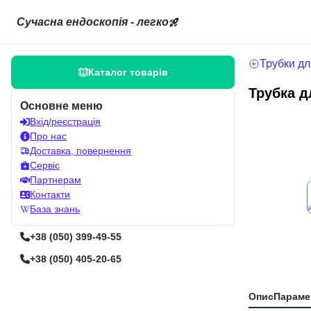
Сучасна ендоскопія - легко
Трубки для
Каталог товарів
Трубка д
Основне меню
Вхід/реєстрація
Про нас
Доставка, повернення
Сервіс
Партнерам
Контакти
База знань
+38 (050) 399-49-55
+38 (050) 405-20-65