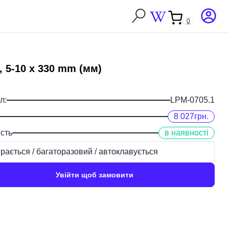
0
Закрити
, 5-10 х 330 mm (мм)
л:
LPM-0705.1
8 027
грн.
сть
в наявності
рається / багаторазовий / автоклавується
Увійти щоб замовити