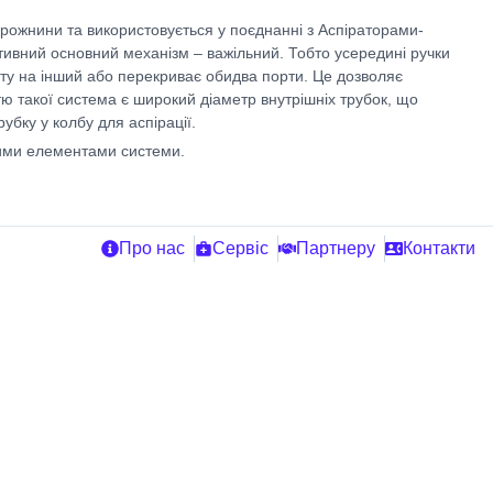
рожнини та використовується у поєднанні з Аспіраторами-
ий основний механізм – важільний. Тобто усередині ручки
рту на інший або перекриває обидва порти. Це дозволяє
тю такої система є широкий діаметр внутрішніх трубок, що
убку у колбу для аспірації.
шими елементами системи.
Про нас
Сервіс
Партнеру
Контакти