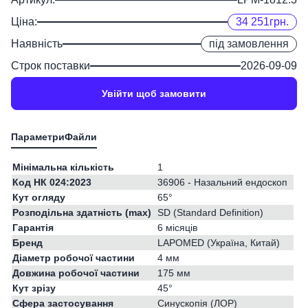
Ціна:
34 251
грн.
Наявність
під замовлення
Строк поставки
2026-09-09
Увійти щоб замовити
Мінімальна кількість
1
Код НК 024:2023
36906 - Назальний ендоскоп
Кут огляду
65°
Розподільна здатність (max)
SD (Standard Definition)
Гарантія
6 місяців
Бренд
LAPOMED (Україна, Китай)
Діаметр робочої частини
4 мм
Довжина робочої частини
175 мм
Кут зрізу
45°
Сфера застосування
Синускопія (ЛОР)