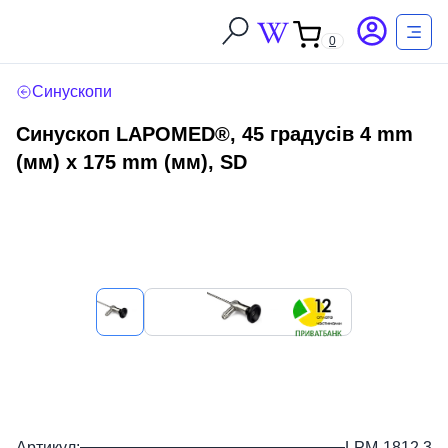
0
Синускопи
Синускоп LAPOMED®, 45 градусів 4 mm
(мм) x 175 mm (мм), SD
Артикул:
LPM-1812.3