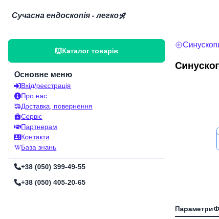
Сучасна ендоскопія - легко
Синускоп
Каталог товарів
Синускоп
Основне меню
Вхід/реєстрація
Про нас
Доставка, повернення
Сервіс
Партнерам
Контакти
База знань
+38 (050) 399-49-55
+38 (050) 405-20-65