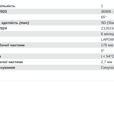
кількість
1
2023
36906 -
65°
 здатність (max)
SD (Sta
2024
Z12021
6 місяц
LAPOME
бочої частини
175 мм
0°
я
t < 54°
очої частини
2,7 мм
осування
Синуско