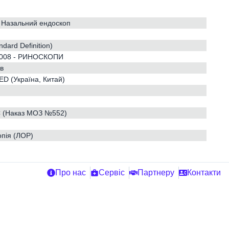
 Назальний ендоскоп
ndard Definition)
008 - РИНОСКОПИ
ів
D (Україна, Китай)
C (Наказ МОЗ №552)
пія (ЛОР)
Про нас
Сервіс
Партнеру
Контакти