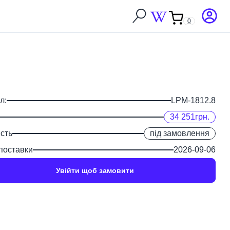
0
Закрити
л:
LPM-1812.8
34 251
грн.
сть
під замовлення
поставки
2026-09-06
Увійти щоб замовити