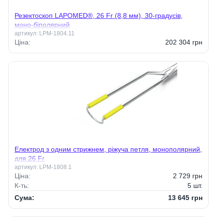
Резектоскоп LAPOMED®, 26 Fr (8,8 мм), 30-градусів,
моно-біполярний
артикул:
LPM-1804.11
Ціна:
202 304
грн
Електрод з одним стрижнем, ріжуча петля, монополярний,
для 26 Fr
артикул:
LPM-1808.1
Ціна:
2 729
грн
К-ть:
5
шт.
Сума:
13 645
грн