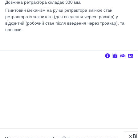
Довжина ретрактора складає 330 мм.
Гвинтовий механізм на ручці ретрактора змінює стан
ретрактора із закритого (для введення через троакар) у
відкритий (робочий стан після введення через троакар), та
навпаки.
В