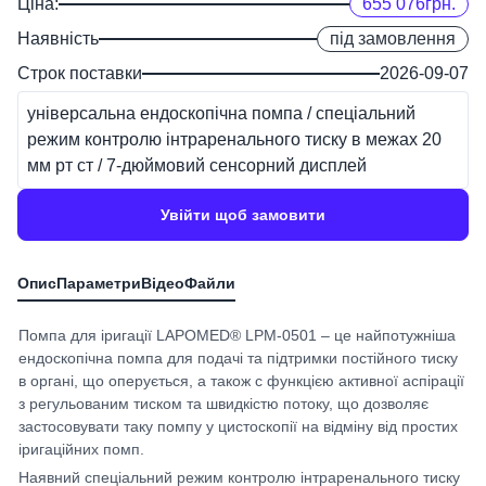
Ціна:
655 076
грн.
Наявність
під замовлення
Строк поставки
2026-09-07
універсальна ендоскопічна помпа / спеціальний
режим контролю інтраренального тиску в межах 20
мм рт ст / 7-дюймовий сенсорний дисплей
Увійти щоб замовити
Помпа для іригації LAPOMED® LPM-0501 – це найпотужніша
ендоскопічна помпа для подачі та підтримки постійного тиску
в органі, що оперується, а також с функцією активної аспірації
з регульованим тиском та швидкістю потоку, що дозволяє
застосовувати таку помпу у цистоскопії на відміну від простих
іригаційних помп.
Наявний спеціальний режим контролю інтраренального тиску