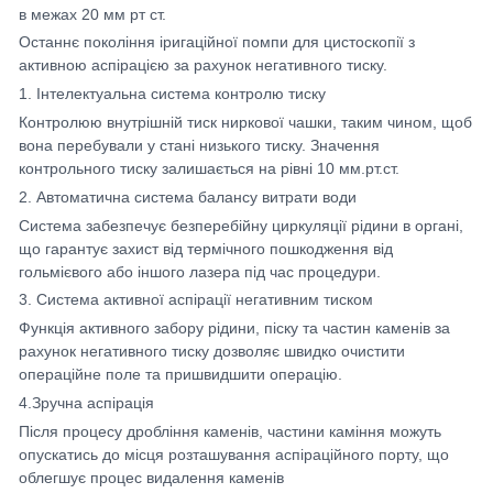
в межах 20 мм рт ст.
Останнє покоління іригаційної помпи для цистоскопії з
активною аспірацією за рахунок негативного тиску.
1. Інтелектуальна система контролю тиску
Контролюю внутрішній тиск ниркової чашки, таким чином, щоб
вона перебували у стані низького тиску. Значення
контрольного тиску залишається на рівні 10 мм.рт.ст.
2. Автоматична система балансу витрати води
Система забезпечує безперебійну циркуляції рідини в органі,
що гарантує захист від термічного пошкодження від
гольмієвого або іншого лазера під час процедури.
3. Система активної аспірації негативним тиском
Функція активного забору рідини, піску та частин каменів за
рахунок негативного тиску дозволяє швидко очистити
операційне поле та пришвидшити операцію.
4.Зручна аспірація
Після процесу дробління каменів, частини каміння можуть
опускатись до місця розташування аспіраційного порту, що
облегшує процес видалення каменів