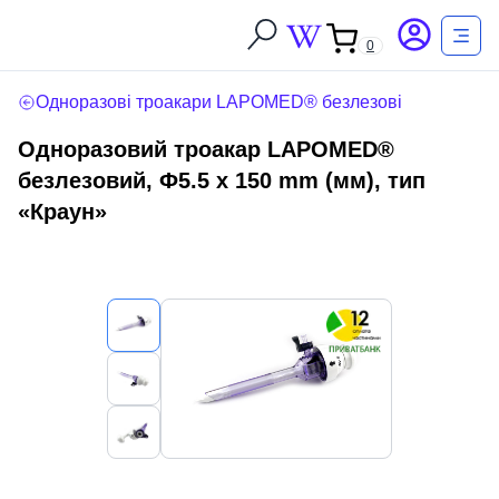
0
Одноразові троакари LAPOMED® безлезові
Одноразовий троакар LAPOMED®
безлезовий, Ф5.5 x 150 mm (мм), тип
«Краун»