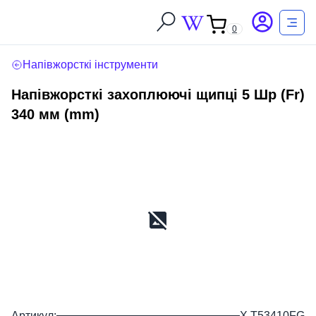
0
Напівжорсткі інструменти
Напівжорсткі захоплюючі щипці 5 Шр (Fr)
340 мм (mm)
Артикул:
X T53410FG