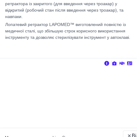
ретрактора із закритого (для введення через троакар) у
відкритий (робочий стан після введення через троакар), та
навпаки.
Лопатевий ретрактор LAPOMED™ виготовлений повністю із
медичної сталі, що збільшую строк корисного використання
інструменту та дозволяє стерилізувати інструмент у автоклаві.
В