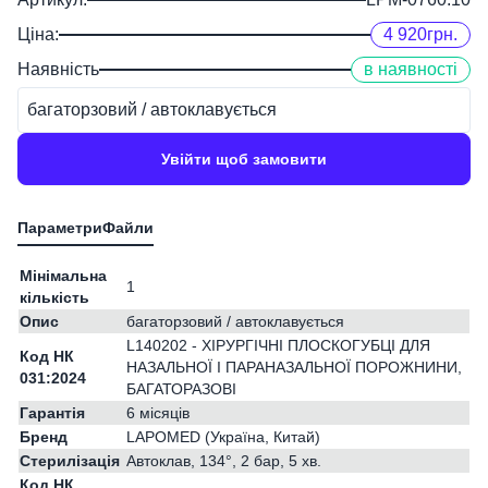
Ціна:
4 920
грн.
Наявність
в наявності
багаторзовий / автоклавується
Увійти щоб замовити
Мінімальна
1
кількість
Опис
багаторзовий / автоклавується
L140202 - ХІРУРГІЧНІ ПЛОСКОГУБЦІ ДЛЯ
Код НК
НАЗАЛЬНОЇ І ПАРАНАЗАЛЬНОЇ ПОРОЖНИНИ,
031:2024
БАГАТОРАЗОВІ
Гарантія
6 місяців
Бренд
LAPOMED (Україна, Китай)
Стерилізація
Автоклав, 134°, 2 бар, 5 хв.
Код НК