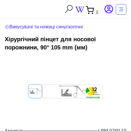
0
Викусувачі та ножиці синускопічні
Хірургічний пінцет для носової
порожнини, 90° 105 mm (мм)
Артикул:
LPM-0760.10