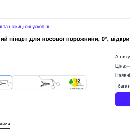
і та ножиці синускопічні
ний пінцет для носової порожнини, 0°, відкри
Артику
Ціна:
Наявні
багат