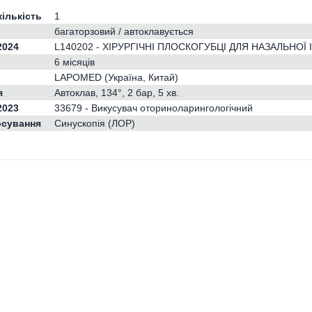
кількість
1
багаторзовий / автоклавується
2024
L140202 - ХІРУРГІЧНІ ПЛОСКОГУБЦІ ДЛЯ НАЗАЛЬНО
6 місяців
LAPOMED (Україна, Китай)
я
Автоклав, 134°, 2 бар, 5 хв.
2023
33679 - Викусувач оториноларингологічний
осування
Синускопія (ЛОР)