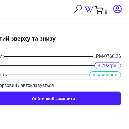
0
Закрити
тий зверху та знизу
л:
LPM-0760.26
4 792
грн.
сть
в наявності
орзовий / автоклавується
Увійти щоб замовити