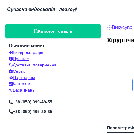
Сучасна ендоскопія - легко
Викусувач
Каталог товарів
Хірургіч
Основне меню
Вхід/реєстрація
Про нас
Доставка, повернення
Сервіс
Партнерам
Контакти
База знань
+38 (050) 399-49-55
+38 (050) 405-20-65