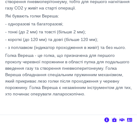
створення пневмоперітонеуму, тобто для першого нагнітання
газу СО2 у живіт на старті операції.
Які бувають голки Вереша:
- одноразові та багаторазові;
- тонкі (до 2 мм) та товсті (більше 2 мм);
- короткі (до 120 мм) та довгі (більше 120 мм);
- з поплавком (індикатор проходження в живіт) та без нього.
Голка Вереша - це голка, що призначена для першого
проколу черевної порожнини в області пупка для подальшого
введення газу та створення пневмоперитонеуму. Голка
Вереша обладнання спеціальним пружинним механізмом,
який прикриває лезо голки після проходження у черевну
порожнину. Голка Вереша є незамінним інструментом для тих,
хто починає оперувати лапароскопічно.