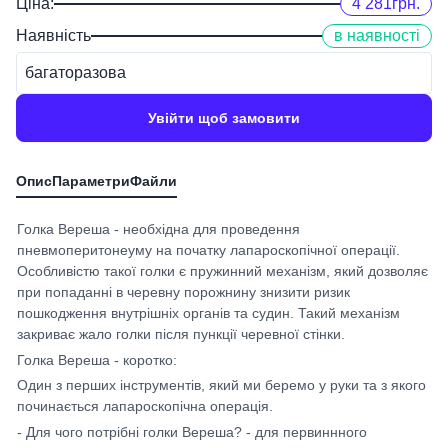
Ціна:
4 281
грн.
Наявність
в наявності
багаторазова
Увійти щоб замовити
Голка Вереша - необхідна для проведення
пневмоперитонеуму на початку лапароскопічної операції.
Особливістю такої голки є пружинний механізм, який дозволяє
при попаданні в черевну порожнину знизити ризик
пошкодження внутрішніх органів та судин. Такий механізм
закриває жало голки після пункції черевної стінки.
Голка Вереша - коротко:
Один з перших інструментів, який ми беремо у руки та з якого
починається лапароскопічна операція.
- Для чого потрібні голки Вереша? - для первиннного