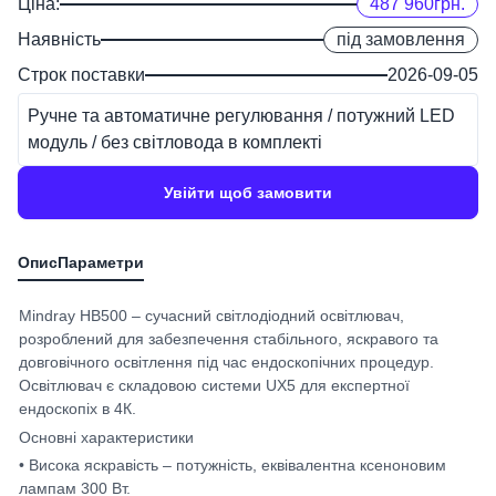
Ціна:
487 960
грн.
Наявність
під замовлення
Строк поставки
2026-09-05
Ручне та автоматичне регулювання / потужний LED
модуль / без світловода в комплекті
Увійти щоб замовити
Mindray HB500 – сучасний світлодіодний освітлювач,
розроблений для забезпечення стабільного, яскравого та
довговічного освітлення під час ендоскопічних процедур.
Освітлювач є складовою системи UX5 для експертної
ендоскопіх в 4К.
Основні характеристики
• Висока яскравість – потужність, еквівалентна ксеноновим
лампам 300 Вт.