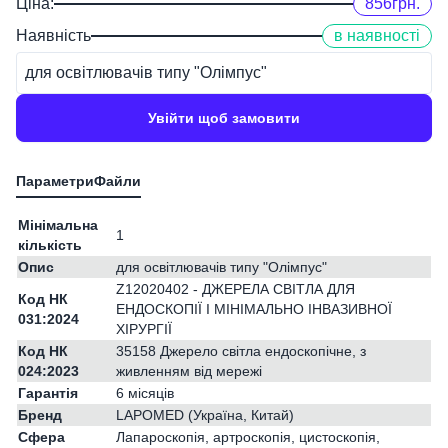
Ціна:
856
грн.
Наявність
в наявності
для освітлювачів типу "Олімпус"
Увійти щоб замовити
Мінімальна
1
кількість
Опис
для освітлювачів типу "Олімпус"
Z12020402 - ДЖЕРЕЛА СВІТЛА ДЛЯ
Код НК
ЕНДОСКОПІЇ І МІНІМАЛЬНО ІНВАЗИВНОЇ
031:2024
ХІРУРГІЇ
Код НК
35158 Джерело світла ендоскопічне, з
024:2023
живленням від мережі
Гарантія
6 місяців
Бренд
LAPOMED (Україна, Китай)
Сфера
Лапароскопія, артроскопія, цистоскопія,