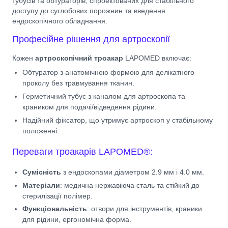
тубусів та обтураторів, спроектованих для стабільного
доступу до суглобових порожнин та введення
ендоскопічного обладнання.
Професійне рішення для артроскопії
Кожен
артроскопічний троакар
LAPOMED включає:
Обтуратор з анатомічною формою для делікатного
проколу без травмування тканин.
Герметичний тубус з каналом для артроскопа та
краником для подачі/відведення рідини.
Надійний фіксатор, що утримує артроскоп у стабільному
положенні.
Переваги троакарів LAPOMED®:
Сумісність
з ендоскопами діаметром 2.9 мм і 4.0 мм.
Матеріали
: медична нержавіюча сталь та стійкий до
стерилізації полімер.
Функціональність
: отвори для інструментів, краники
для рідини, ергономічна форма.