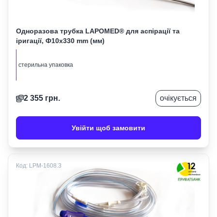
Одноразова трубка LAPOMED® для аспірації та
іригації, Ф10х330 mm (мм)
стерильна упаковка
2 355
грн.
очікується
Увійти щоб замовити
Код:
LPM-1608.3