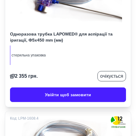
Одноразова трубка LAPOMED® для аспірації та
іригації, Ф5х450 mm (мм)
стерильна упаковка
2 355
грн.
очікується
Увійти щоб замовити
Код:
LPM-1608.4