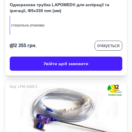
Одноразова трубка LAPOMED® для аспірації та
іригації, Ф5х330 mm (мм)
стерильна упаковка
2 355
грн.
очікується
Увійти щоб замовити
Код:
LPM-1608.2