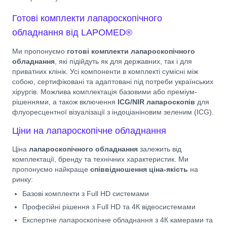
Готові комплекти лапароскопічного
обладнання від LAPOMED®
Ми пропонуємо
готові комплекти лапароскопічного
обладнання
, які підійдуть як для державних, так і для
приватних клінік. Усі компоненти в комплекті сумісні між
собою, сертифіковані та адаптовані під потреби українських
хірургів. Можлива комплектація базовими або преміум-
рішеннями, а також включення
ICG/NIR лапароскопів
для
флуоресцентної візуалізації з індоціаніновим зеленим (ICG).
Ціни на лапароскопічне обладнання
Ціна
лапароскопічного обладнання
залежить від
комплектації, бренду та технічних характеристик. Ми
пропонуємо найкраще
співвідношення ціна-якість
на
ринку:
Базові комплекти з Full HD системами
Професійні рішення з Full HD та 4К відеосистемами
Експертне лапароскопічне обладнання з 4К камерами та