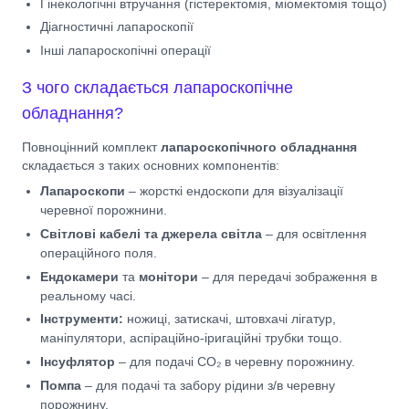
Гінекологічні втручання (гістеректомія, міомектомія тощо)
Діагностичні лапароскопії
Інші лапароскопічні операції
З чого складається лапароскопічне
обладнання?
Повноцінний комплект
лапароскопічного обладнання
складається з таких основних компонентів:
Лапароскопи
– жорсткі ендоскопи для візуалізації
черевної порожнини.
Світлові кабелі та джерела світла
– для освітлення
операційного поля.
Ендокамери
та
монітори
– для передачі зображення в
реальному часі.
Інструменти:
ножиці, затискачі, штовхачі лігатур,
маніпулятори, аспіраційно-іригаційні трубки тощо.
Інсуфлятор
– для подачі CO₂ в черевну порожнину.
Помпа
– для подачі та забору рідини з/в черевну
порожнину.