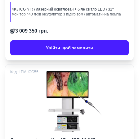
4K / ICG NIR / лазерний освітлювач + біле світло LED / 32"
монітор / 40 л-хв інсуфлятор з підігрівом / автоматична помпа
3 009 350
грн.
Увійти щоб замовити
Код:
LPM-ICG55