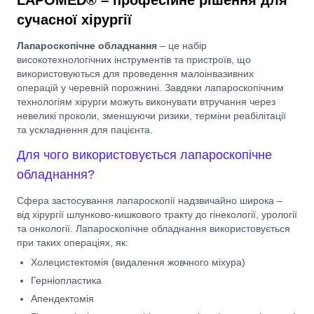
сучасної хірургії
Лапароскопічне обладнання
– це набір
високотехнологічних інструментів та пристроїв, що
використовуються для проведення малоінвазивних
операцій у черевній порожнині. Завдяки лапароскопічним
технологіям хірурги можуть виконувати втручання через
невеликі проколи, зменшуючи ризики, терміни реабілітації
та ускладнення для пацієнта.
Для чого використовується лапароскопічне
обладнання?
Сфера застосування лапароскопії надзвичайно широка –
від хірургії шлунково-кишкового тракту до гінекології, урології
та онкології. Лапароскопічне обладнання використовується
при таких операціях, як:
Холецистектомія (видалення жовчного міхура)
Герніопластика
Апендектомія