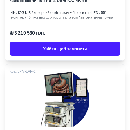
Лапароскопічна стійка Ultra ICG 4K-55"
4K / ICG NIR / лазерний освітлювач + біле світло LED / 55"
монітор / 40 л-хв інсуфлятор з підігрівом / автоматична помпа
3 210 530
грн.
Увійти щоб замовити
Код:
LPM-LAP-1